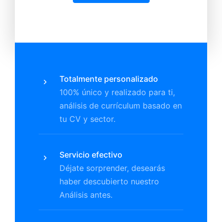
Totalmente personalizado
100% único y realizado para ti,
análisis de currículum basado en
tu CV y sector.
Servicio efectivo
Déjate sorprender, desearás
haber descubierto nuestro
Análisis antes.