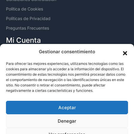
Política de Cookies
Políticas de Privacidad
Preguntas Frecuentes
Mi Cuenta
Escritorio
Gestionar consentimiento
Pedidos
Para ofrecer las mejores experiencias, utilizamos tecnologías como las
cookies para almacenar y/o acceder a la información del dispositivo. El
Descargas
consentimiento de estas tecnologías nos permitirá procesar datos como
Direcciones
el comportamiento de navegación o las identificaciones únicas en este
sitio. No consentir o retirar el consentimiento, puede afectar
Iniciar
negativamente a ciertas características y funciones.
Aceptar
© 2024 PerfilProfesional.es Todos los derechos reservados.
Denegar