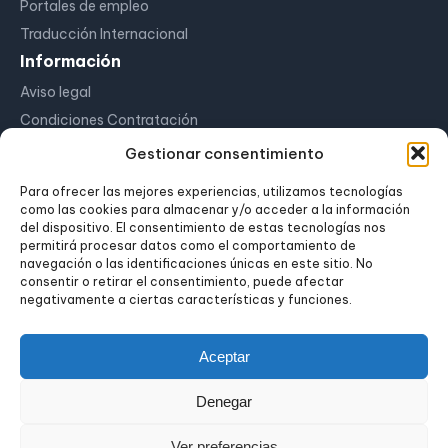
Portales de empleo
Traducción Internacional
Información
Aviso legal
Condiciones Contratación
Política de Cookies
Gestionar consentimiento
Políticas de Privacidad
Para ofrecer las mejores experiencias, utilizamos tecnologías
Preguntas Frecuentes
como las cookies para almacenar y/o acceder a la información
del dispositivo. El consentimiento de estas tecnologías nos
Mi Cuenta
permitirá procesar datos como el comportamiento de
Escritorio
navegación o las identificaciones únicas en este sitio. No
consentir o retirar el consentimiento, puede afectar
Pedidos
negativamente a ciertas características y funciones.
Descargas
Direcciones
Aceptar
Iniciar
Denegar
© 2024 PerfilProfesional.es Todos los derechos reservados.
Ver preferencias